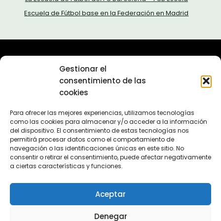
Escuela de Fútbol base en la Federación en Madrid
Sobre nosotros
Gestionar el
Política de privacidad
consentimiento de las
Política de cookies (UE)
cookies
Contacta con nosotros
En 2011 lanzamos el proyecto Escuelas de Fútbol. Más de
Para ofrecer las mejores experiencias, utilizamos tecnologías
como las cookies para almacenar y/o acceder a la información
10 años después seguimos aquí, ofreciendole la mejor
del dispositivo. El consentimiento de estas tecnologías nos
información sobre escuelas de fútbol.
permitirá procesar datos como el comportamiento de
navegación o las identificaciones únicas en este sitio. No
consentir o retirar el consentimiento, puede afectar negativamente
a ciertas características y funciones.
Aceptar
Denegar