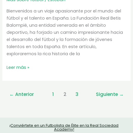
Bienvenidos a un viaje apasionante por el mundo del
fútbol y el talento en España. La Fundación Real Betis
Balompié, una entidad venerada en el ámbito
deportivo, ha forjado un camino impresionante hacia
el desarrollo del fútbol y la formación de jóvenes
talentos en toda España. En este artículo,
exploraremos la rica historia de la
Fundación
Leer más »
Real
Betis
Balompié
←
Anterior
1
2
3
Siguiente
→
|
Academias
de
España
¡Conviértete en un Futbolista de Élite en la Real Sociedad
Academy!