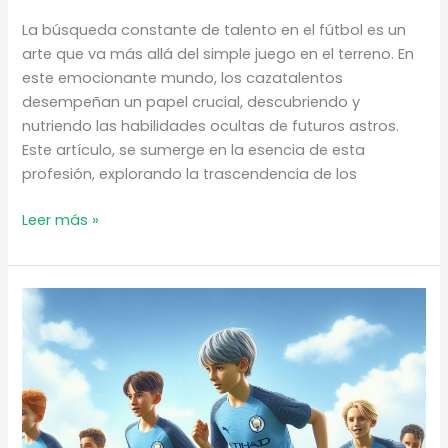
La búsqueda constante de talento en el fútbol es un
arte que va más allá del simple juego en el terreno. En
este emocionante mundo, los cazatalentos
desempeñan un papel crucial, descubriendo y
nutriendo las habilidades ocultas de futuros astros.
Este artículo, se sumerge en la esencia de esta
profesión, explorando la trascendencia de los
Los
Leer más »
cazatalentos
en
el
fútbol
|
¿Cómo
ser
ojeador
profesional?