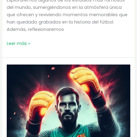
Exploraremos algunos de los estadios más famosos
del mundo, sumergiéndonos en la atmósfera única
que ofrecen y reviviendo momentos memorables que
han quedado grabados en la historia del fútbol.
Además, reflexionaremos
Estadios
Leer más »
de
fútbol
|
Conoce
más
sobre
los
grandes
templos
de
fútbol