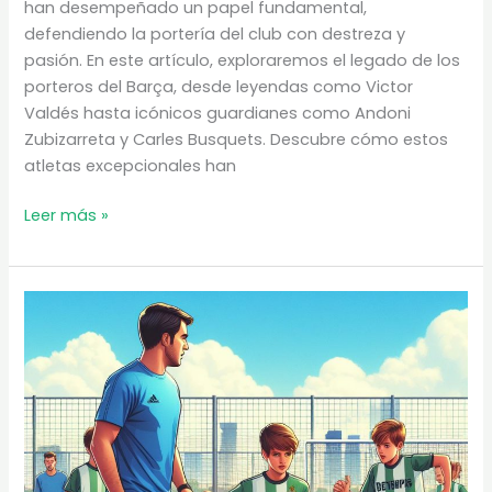
han desempeñado un papel fundamental,
defendiendo la portería del club con destreza y
pasión. En este artículo, exploraremos el legado de los
porteros del Barça, desde leyendas como Victor
Valdés hasta icónicos guardianes como Andoni
Zubizarreta y Carles Busquets. Descubre cómo estos
atletas excepcionales han
Porteros
Leer más »
barça
|
Los
mejores
porteros
en
la
historia
del
Club