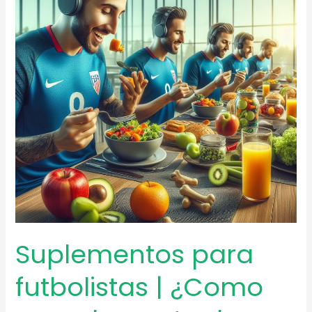
Cuna
del
futbol
inglés
Suplementos para
futbolistas | ¿Como