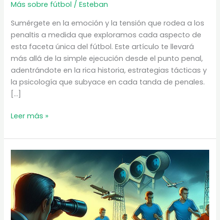
Más sobre fútbol
/
Esteban
Sumérgete en la emoción y la tensión que rodea a los
penaltis a medida que exploramos cada aspecto de
esta faceta única del fútbol. Este artículo te llevará
más allá de la simple ejecución desde el punto penal,
adentrándote en la rica historia, estrategias tácticas y
la psicología que subyace en cada tanda de penales.
[…]
Los
Leer más »
penaltis
|
El
arte
de
la
tanda
de