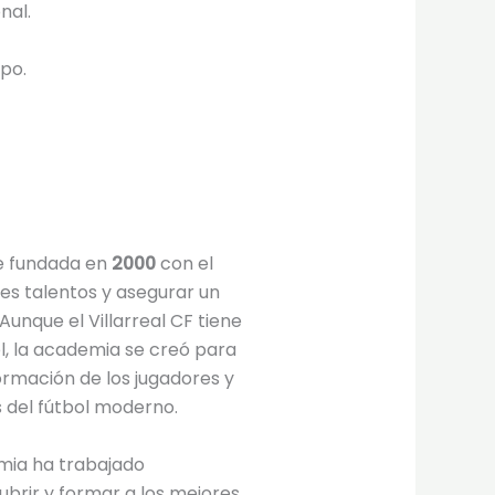
nal.
ipo.
e fundada en
2000
con el
nes talentos y asegurar un
 Aunque el Villarreal CF tiene
ol, la academia se creó para
ormación de los jugadores y
 del fútbol moderno.
mia ha trabajado
brir y formar a los mejores