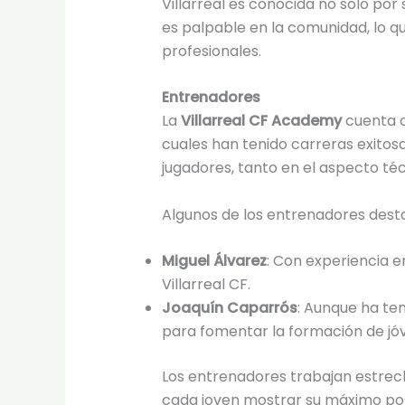
Villarreal es conocida no solo por 
es palpable en la comunidad, lo q
profesionales.
Entrenadores
La
Villarreal CF Academy
cuenta c
cuales han tenido carreras exitosa
jugadores, tanto en el aspecto té
Algunos de los entrenadores dest
Miguel Álvarez
: Con experiencia e
Villarreal CF.
Joaquín Caparrós
: Aunque ha te
para fomentar la formación de jó
Los entrenadores trabajan estrec
cada joven mostrar su máximo pote