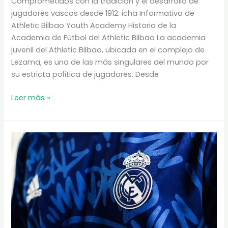
Comprometidos con la tradición y el desarrollo de
jugadores vascos desde 1912. icha Informativa de
Athletic Bilbao Youth Academy Historia de la
Academia de Fútbol del Athletic Bilbao La academia
juvenil del Athletic Bilbao, ubicada en el complejo de
Lezama, es una de las más singulares del mundo por
su estricta política de jugadores. Desde
Athletic
Leer más »
Bilbao
Youth
Academy:
La
Fábrica
de
Talento
Local
del
País