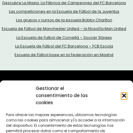
Descubre La Masia: La Fábrica de Campeones del FC Barcelona
Las competiciones en la Escuela de Fútbol de la Juventus
Los grupos y cursos de la escuela Bobby Charlton
Escuela de Fútbol de Manchester United – la filosofía Man United
La Escuela de Futbol de Cornellá – Soccer Stages
La Escuela de Fútbol del FC Barcelona – FCB Escola
Escuela de Fútbol base en la Federación en Madrid
Sobre nosotros
Gestionar el
Política de privacidad
consentimiento de las
Política de cookies (UE)
cookies
Contacta con nosotros
En 2011 lanzamos el proyecto Escuelas de Fútbol. Más de
Para ofrecer las mejores experiencias, utilizamos tecnologías
como las cookies para almacenar y/o acceder a la información
10 años después seguimos aquí, ofreciendole la mejor
del dispositivo. El consentimiento de estas tecnologías nos
información sobre escuelas de fútbol.
permitirá procesar datos como el comportamiento de