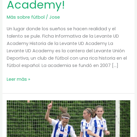
Academy!
Más sobre fútbol
/
Jose
Un lugar donde los sueños se hacen realidad y el
talento se pule. Ficha Informativa de la Levante UD
Academy Historia de la Levante UD Academy La
Levante UD Academy es la cantera del Levante Unión
Deportiva, un club de fútbol con una rica historia en el
fútbol español. La academia se fundó en 2007 […]
¡Conviértete
Leer más »
en
un
Futbolista
Profesional
en
Levante
UD