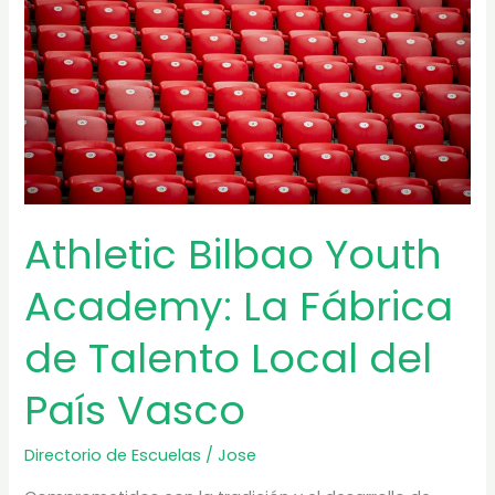
Nacen
los
Futbolistas
del
Futuro!
Athletic Bilbao Youth
Academy: La Fábrica
de Talento Local del
País Vasco
Directorio de Escuelas
/
Jose