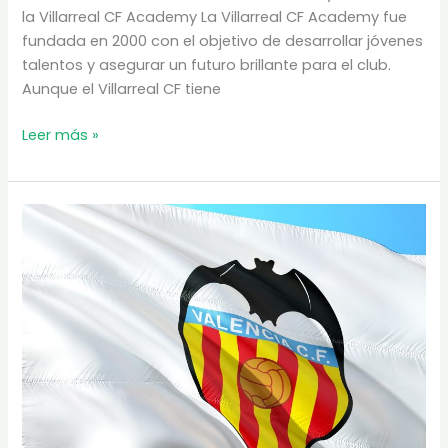
la Villarreal CF Academy La Villarreal CF Academy fue
fundada en 2000 con el objetivo de desarrollar jóvenes
talentos y asegurar un futuro brillante para el club.
Aunque el Villarreal CF tiene
¡Descubre
Leer más »
la
Villarreal
CF
Academy:
Donde
los
Sueños
de
Fútbol
se
Hacen
Realidad!