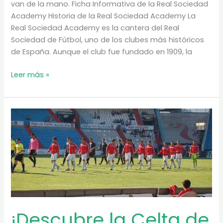
van de la mano. Ficha Informativa de la Real Sociedad
Academy Historia de la Real Sociedad Academy La
Real Sociedad Academy es la cantera del Real
Sociedad de Fútbol, uno de los clubes más históricos
de España. Aunque el club fue fundado en 1909, la
¡Conviértete
Leer más »
en
un
Futbolista
de
Élite
en
la
Real
Sociedad
Academy!
¡Descubre la Celta de