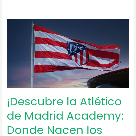
la
Sevilla
FC
Youth
Academy:
El
Futuro
del
Fútbol
Andaluza!
¡Descubre la Atlético
de Madrid Academy:
Donde Nacen los