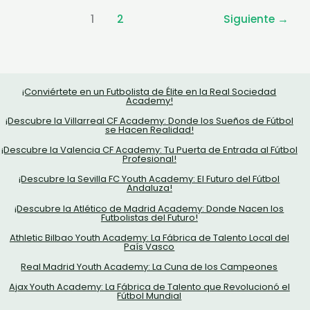
La
1
2
Siguiente
→
Fábrica
de
Talento
que
Revolucionó
¡Conviértete en un Futbolista de Élite en la Real Sociedad
Academy!
el
¡Descubre la Villarreal CF Academy: Donde los Sueños de Fútbol
Fútbol
se Hacen Realidad!
Mundial
¡Descubre la Valencia CF Academy: Tu Puerta de Entrada al Fútbol
Profesional!
¡Descubre la Sevilla FC Youth Academy: El Futuro del Fútbol
Andaluza!
¡Descubre la Atlético de Madrid Academy: Donde Nacen los
Futbolistas del Futuro!
Athletic Bilbao Youth Academy: La Fábrica de Talento Local del
País Vasco
Real Madrid Youth Academy: La Cuna de los Campeones
Ajax Youth Academy: La Fábrica de Talento que Revolucionó el
Fútbol Mundial