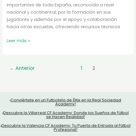
importantes de toda España, reconocida a nivel
nacional y continental, por la formación en sus
jugadores y además por el apoyo y colaboración
hacia otras escuelas, ofreciendo recursos técnicos
Escuela
Leer más »
de
Fútbol
base
←
Anterior
1
2
en
la
Federación
en
Madrid
¡Conviértete en un Futbolista de Élite en la Real Sociedad
Academy!
¡Descubre la Villarreal CF Academy: Donde los Sueños de Fútbol
se Hacen Realidad!
¡Descubre la Valencia CF Academy: Tu Puerta de Entrada al Fútbol
Profesional!