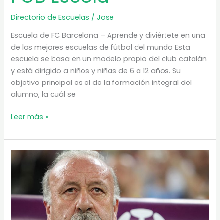
Directorio de Escuelas
/
Jose
Escuela de FC Barcelona – Aprende y diviértete en una
de las mejores escuelas de fútbol del mundo Esta
escuela se basa en un modelo propio del club catalán
y está dirigido a niños y niñas de 6 a 12 años. Su
objetivo principal es el de la formación integral del
alumno, la cuál se
La
Leer más »
Escuela
de
Fútbol
del
FC
Barcelona
–
FCB