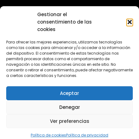
Sobre nosotros
Gestionar el
Política de privacidad
consentimiento de las
Política de cookies (UE)
cookies
Contacta con nosotros
En 2011 lanzamos el proyecto Escuelas de Fútbol. Más de
Para ofrecer las mejores experiencias, utilizamos tecnologías
como las cookies para almacenar y/o acceder a la información
10 años después seguimos aquí, ofreciendole la mejor
del dispositivo. El consentimiento de estas tecnologías nos
información sobre escuelas de fútbol.
permitirá procesar datos como el comportamiento de
navegación o las identificaciones únicas en este sitio. No
consentir o retirar el consentimiento, puede afectar negativamente
a ciertas características y funciones.
Aceptar
Denegar
Copyright © 2011-2026 Escuelas de Fútbol
Ver preferencias
Política de cookies
Política de privacidad