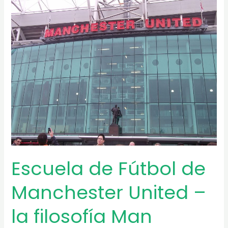
de
la
escuela
Bobby
Charlton
Escuela de Fútbol de
Manchester United –
la filosofía Man