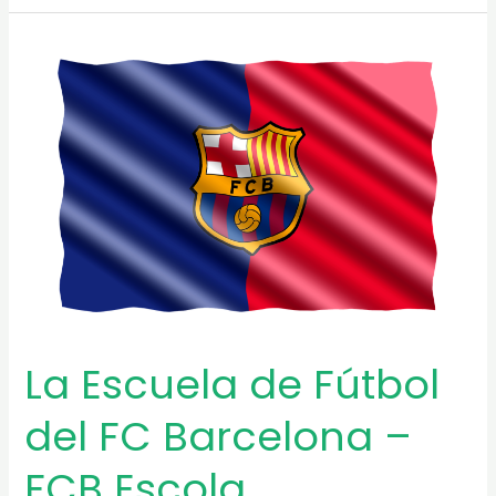
de
Futbol
de
Cornellá
–
Soccer
Stages
La Escuela de Fútbol
del FC Barcelona –
FCB Escola