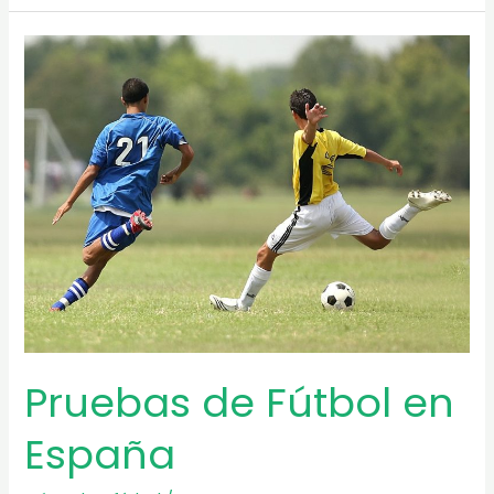
fútbol
en
equipos
de
Cataluña
Pruebas de Fútbol en
España