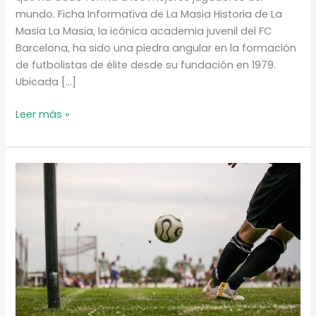
mundo. Ficha Informativa de La Masia Historia de La
Masia La Masia, la icónica academia juvenil del FC
Barcelona, ha sido una piedra angular en la formación
de futbolistas de élite desde su fundación en 1979.
Ubicada […]
Descubre
Leer más »
La
Masia:
La
Fábrica
de
Campeones
del
FC
Barcelona