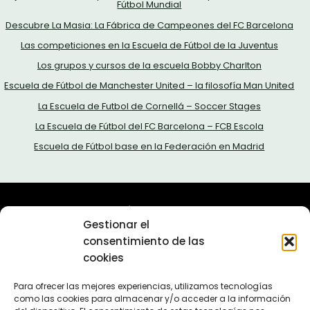
Fútbol Mundial
Descubre La Masia: La Fábrica de Campeones del FC Barcelona
Las competiciones en la Escuela de Fútbol de la Juventus
Los grupos y cursos de la escuela Bobby Charlton
Escuela de Fútbol de Manchester United – la filosofía Man United
La Escuela de Futbol de Cornellá – Soccer Stages
La Escuela de Fútbol del FC Barcelona – FCB Escola
Escuela de Fútbol base en la Federación en Madrid
Sobre nosotros
Gestionar el
Política de privacidad
consentimiento de las
Política de cookies (UE)
cookies
Contacta con nosotros
En 2011 lanzamos el proyecto Escuelas de Fútbol. Más de
Para ofrecer las mejores experiencias, utilizamos tecnologías
como las cookies para almacenar y/o acceder a la información
10 años después seguimos aquí, ofreciendole la mejor