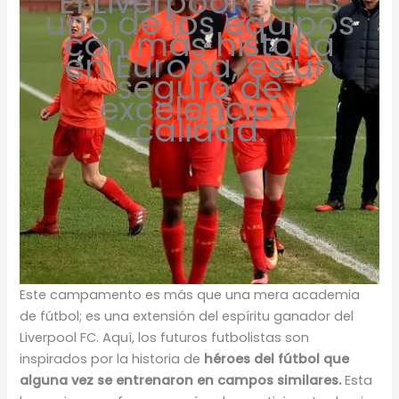
El Liverpool F.C es
uno de los equipos
con más historia
en Europa, es un
seguro de
excelencia y
calidad.
Este campamento es más que una mera academia
de fútbol; es una extensión del espíritu ganador del
Liverpool FC. Aquí, los futuros futbolistas son
inspirados por la historia de
héroes del fútbol que
alguna vez se entrenaron en campos similares.
Esta