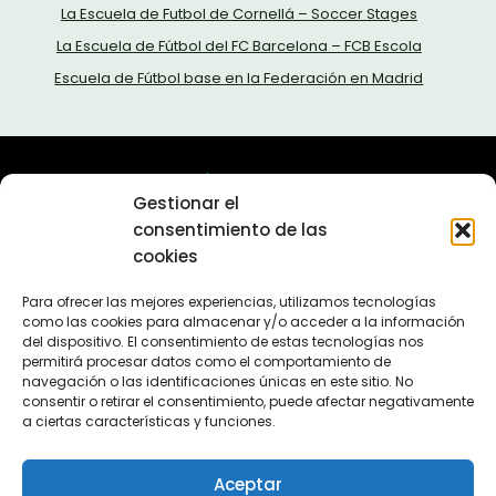
La Escuela de Futbol de Cornellá – Soccer Stages
La Escuela de Fútbol del FC Barcelona – FCB Escola
Escuela de Fútbol base en la Federación en Madrid
Sobre nosotros
Gestionar el
Política de privacidad
consentimiento de las
Política de cookies (UE)
cookies
Contacta con nosotros
En 2011 lanzamos el proyecto Escuelas de Fútbol. Más de
Para ofrecer las mejores experiencias, utilizamos tecnologías
como las cookies para almacenar y/o acceder a la información
10 años después seguimos aquí, ofreciendole la mejor
del dispositivo. El consentimiento de estas tecnologías nos
información sobre escuelas de fútbol.
permitirá procesar datos como el comportamiento de
navegación o las identificaciones únicas en este sitio. No
consentir o retirar el consentimiento, puede afectar negativamente
a ciertas características y funciones.
Aceptar