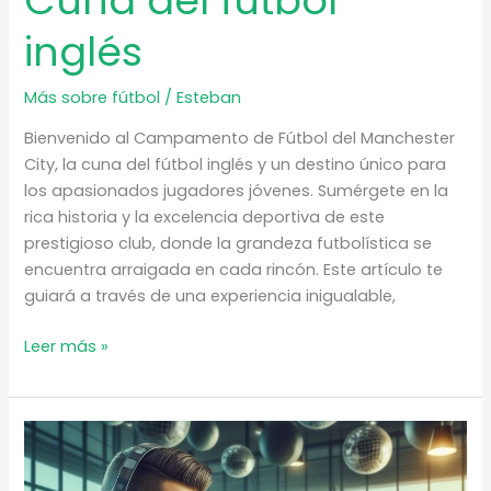
Cuna del futbol
inglés
Más sobre fútbol
/
Esteban
Bienvenido al Campamento de Fútbol del Manchester
City, la cuna del fútbol inglés y un destino único para
los apasionados jugadores jóvenes. Sumérgete en la
rica historia y la excelencia deportiva de este
prestigioso club, donde la grandeza futbolística se
encuentra arraigada en cada rincón. Este artículo te
guiará a través de una experiencia inigualable,
Campamento
Leer más »
de
fútbol
del
Manchester
City