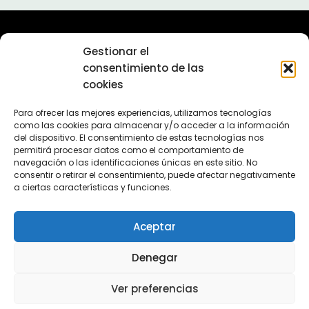
Sobre nosotros
Gestionar el
Política de privacidad
consentimiento de las
Política de cookies (UE)
cookies
Contacta con nosotros
En 2011 lanzamos el proyecto Escuelas de Fútbol. Más de
Para ofrecer las mejores experiencias, utilizamos tecnologías
como las cookies para almacenar y/o acceder a la información
10 años después seguimos aquí, ofreciendole la mejor
del dispositivo. El consentimiento de estas tecnologías nos
información sobre escuelas de fútbol.
permitirá procesar datos como el comportamiento de
navegación o las identificaciones únicas en este sitio. No
consentir o retirar el consentimiento, puede afectar negativamente
a ciertas características y funciones.
Aceptar
Denegar
Copyright © 2011-2026 Escuelas de Fútbol
Ver preferencias