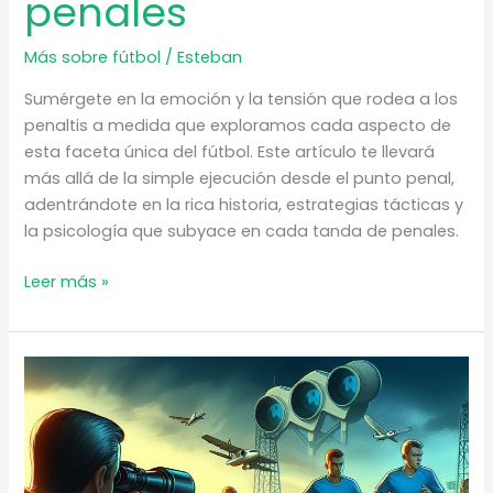
penales
Más sobre fútbol
/
Esteban
Sumérgete en la emoción y la tensión que rodea a los
penaltis a medida que exploramos cada aspecto de
esta faceta única del fútbol. Este artículo te llevará
más allá de la simple ejecución desde el punto penal,
adentrándote en la rica historia, estrategias tácticas y
la psicología que subyace en cada tanda de penales.
Los
Leer más »
penaltis
|
El
arte
de
la
tanda
de