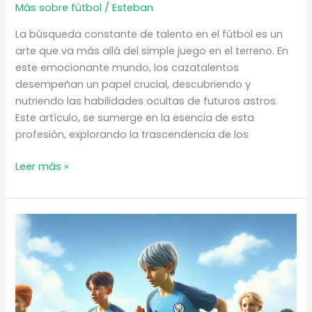
Más sobre fútbol
/
Esteban
La búsqueda constante de talento en el fútbol es un
arte que va más allá del simple juego en el terreno. En
este emocionante mundo, los cazatalentos
desempeñan un papel crucial, descubriendo y
nutriendo las habilidades ocultas de futuros astros.
Este artículo, se sumerge en la esencia de esta
profesión, explorando la trascendencia de los
Los
Leer más »
cazatalentos
en
el
fútbol
|
¿Cómo
ser
ojeador