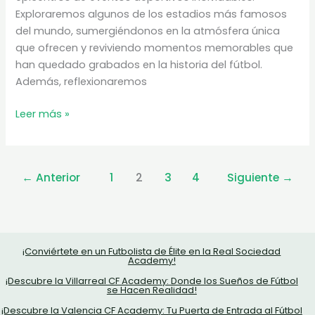
Exploraremos algunos de los estadios más famosos
del mundo, sumergiéndonos en la atmósfera única
que ofrecen y reviviendo momentos memorables que
han quedado grabados en la historia del fútbol.
Además, reflexionaremos
Estadios
Leer más »
de
fútbol
|
←
Anterior
1
2
3
4
Siguiente
→
Conoce
más
sobre
los
grandes
¡Conviértete en un Futbolista de Élite en la Real Sociedad
Academy!
templos
¡Descubre la Villarreal CF Academy: Donde los Sueños de Fútbol
de
se Hacen Realidad!
fútbol
¡Descubre la Valencia CF Academy: Tu Puerta de Entrada al Fútbol