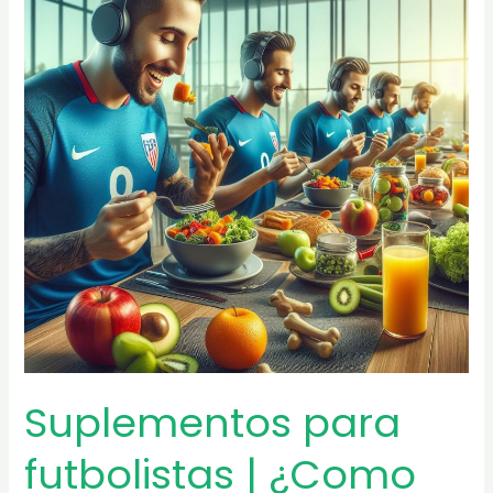
|
Cuna
del
futbol
inglés
Suplementos para
futbolistas | ¿Como