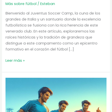
Más sobre fútbol
/
Esteban
Bienvenido al Juventus Soccer Camp, la cuna de los
grandes de Italia y un santuario donde la excelencia
futbolística se fusiona con la rica herencia de este
venerado club. En este artículo, exploraremos las
raíces históricas y la tradición de grandeza que
distingue a este campamento como un epicentro
formativo en el corazón del fútbol […]
Juventus
Leer más »
soccer
camp
|
La
cuna
de
los
grandes