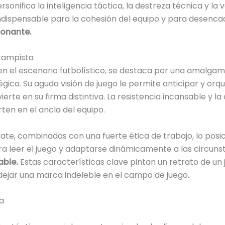
sonifica la inteligencia táctica, la destreza técnica y la v
ndispensable para la cohesión del equipo y para desenca
ionante.
campista
l en el escenario futbolístico, se destaca por una amalga
tégica. Su aguda visión de juego le permite anticipar y o
ierte en su firma distintiva. La resistencia incansable y 
ten en el ancla del equipo.
gate, combinadas con una fuerte ética de trabajo, lo pos
ara leer el juego y adaptarse dinámicamente a las circun
able.
Estas características clave pintan un retrato de un 
 dejar una marca indeleble en el campo de juego.
a